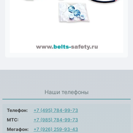
Наши телефоны
Телефон:
+7 (495) 784-99-73
МТС:
+7 (985) 784-99-73
Мегафон:
+7 (926) 259-93-43