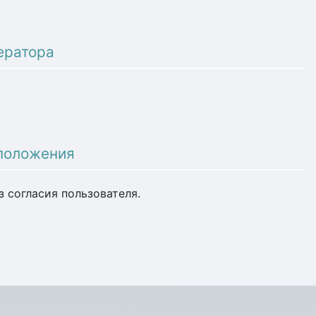
ератора
 положения
з согласия пользователя.