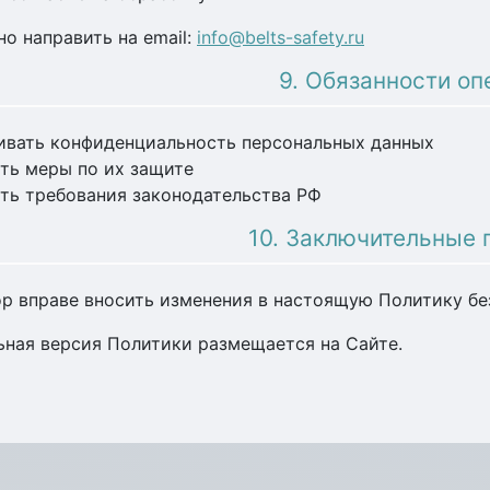
о направить на email:
info@belts-safety.ru
9. Обязанности оп
ивать конфиденциальность персональных данных
ть меры по их защите
ть требования законодательства РФ
10. Заключительные
тор вправе вносить изменения в настоящую Политику бе
льная версия Политики размещается на Сайте.
материал: Согласие на обработку персональных данных