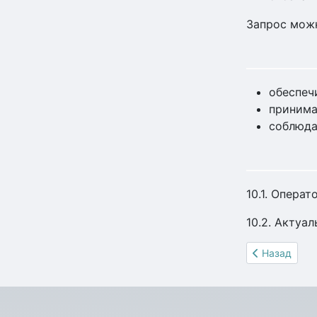
Запрос можн
обеспеч
принима
соблюда
10.1. Опера
10.2. Актуа
Предыдущий 
Назад