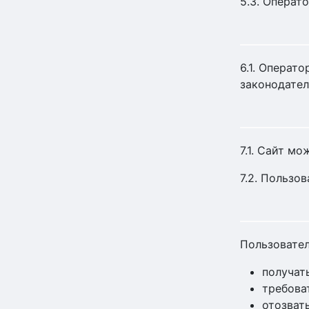
5.3. Операт
6.1. Операт
законодате
7.1. Сайт м
7.2. Пользо
Пользовател
получат
требова
отозват