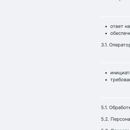
ответ н
обеспеч
3.1. Операт
инициат
требова
5.1. Обрабо
5.2. Персон