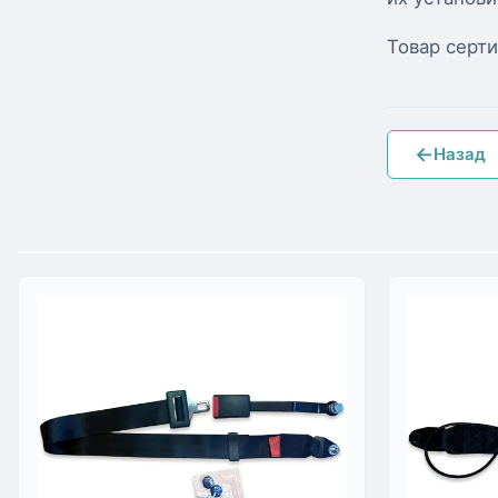
Товар серт
←
Назад