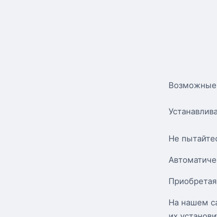
Возможные 
Устанавлив
Не пытайтес
Автоматиче
Приобретая
На нашем с
их установи