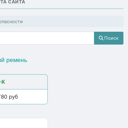
ТА САЙТА
опасности
Поиск
ый ремень
-K
780 руб